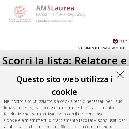
Login
STRUMENTI DI NAVIGAZIONE
Scorri la lista: Relatore e
Correlatore
Questo sito web utilizza i
Su di un livello
cookie
Seleziona un valore dall'elenco sottostante.
Nel nostro sito utilizziamo sia cookie tecnici necessari per il suo
2024
(1)
funzionamento, sia cookie e altri strumenti di tracciamento
facoltativi che potrai attivare solo con il tuo consenso.
Cookie e altri strumenti di tracciamento facoltativi sono usati per
Atom
analisi statistiche, misure sull'efficacia della comunicazione