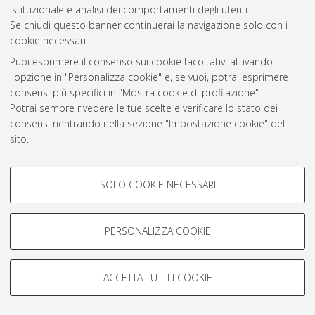
istituzionale e analisi dei comportamenti degli utenti.
Rss 1.0
Se chiudi questo banner continuerai la navigazione solo con i
Rss 2.0
cookie necessari.
Puoi esprimere il consenso sui cookie facoltativi attivando
l'opzione in "Personalizza cookie" e, se vuoi, potrai esprimere
AMS Laurea
consensi più specifici in "Mostra cookie di profilazione".
Servizio implementato e gestito da
AlmaDL
Potrai sempre rivedere le tue scelte e verificare lo stato dei
Impostazioni Cookie
consensi rientrando nella sezione "Impostazione cookie" del
Informativa sulla privacy
sito.
Condizioni d’uso del sito
Per maggiori informazioni
consulta la nostra Cookie policy
.
COOKIE DI PROFILAZIONE -
SOLO COOKIE NECESSARI
FACOLTATIVI
Si tratta di cookie utilizzati per analizzare le caratteristiche della
navigazione degli utenti, creare profili in base al loro comportamento
PERSONALIZZA COOKIE
© ALMA MATER STUDIORUM - Università di Bologna, 2007-2026.
sul sito, per analisi di marketing.
Mostra cookie di profilazione
ACCETTA TUTTI I COOKIE
Google/Youtube Video
COOKIE TECNICI - NECESSARI
Facebook