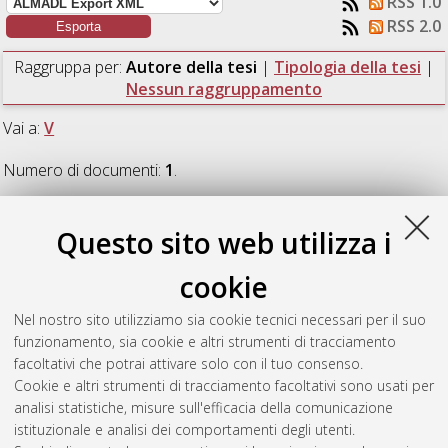
RSS 1.0
RSS 2.0
Raggruppa per:
Autore della tesi
|
Tipologia della tesi
|
Nessun raggruppamento
Vai a:
V
Numero di documenti:
1
.
V
Questo sito web utilizza i
cookie
Volta, Giorgia
(2009)
I sistemi di raccolta e trasporto dei rifiuti
nella provincia di Bologna: analisi tecnico-economica e di
Nel nostro sito utilizziamo sia cookie tecnici necessari per il suo
impatto ambientale di soluzioni organizzative finalizzate
funzionamento, sia cookie e altri strumenti di tracciamento
all'aumento della raccolta differenziata.
[Laurea specialistica],
facoltativi che potrai attivare solo con il tuo consenso.
Università di Bologna, Corso di Studio in
Ingegneria civile [LS-
Cookie e altri strumenti di tracciamento facoltativi sono usati per
DM509]
, Documento ad accesso riservato.
analisi statistiche, misure sull'efficacia della comunicazione
istituzionale e analisi dei comportamenti degli utenti.
Questa lista e' stata generata il
Fri Aug 7 23:58:12 2026 CEST
.