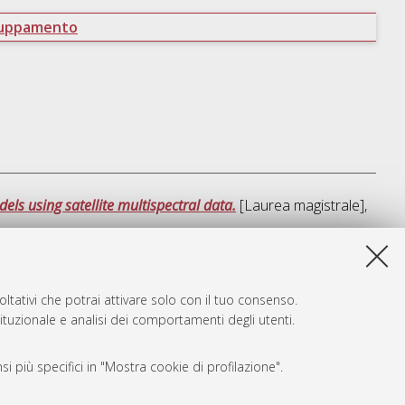
ruppamento
ls using satellite multispectral data.
[Laurea magistrale],
ta lista e' stata generata il
Sat Aug 8 20:12:20 2026 CEST
.
ltativi che potrai attivare solo con il tuo consenso.
tituzionale e analisi dei comportamenti degli utenti.
i più specifici in "Mostra cookie di profilazione".