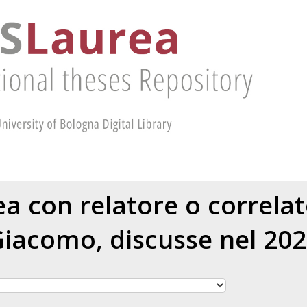
rea con relatore o correla
Giacomo
, discusse nel 20