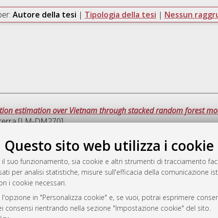
per:
Autore della tesi
|
Tipologia della tesi
|
Nessun ragg
tion estimation over Vietnam through stacked random forest mode
a terra [LM-DM270]
Questo sito web utilizza i cookie
Ques
 il suo funzionamento, sia cookie e altri strumenti di tracciamento faco
ati per analisi statistiche, misure sull'efficacia della comunicazione is
a
on i cookie necessari.
mplementato e gestito da
AlmaDL
ni Cookie
 l'opzione in "Personalizza cookie" e, se vuoi, potrai esprimere consens
dei consensi rientrando nella sezione "Impostazione cookie" del sito.
 sulla privacy