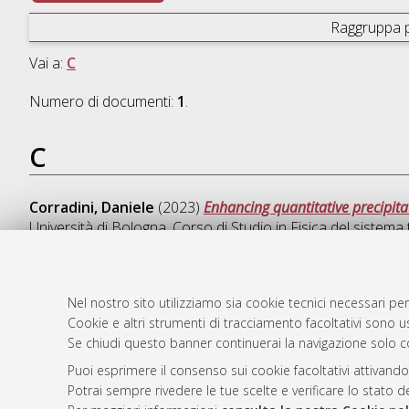
Raggruppa 
Vai a:
C
Numero di documenti:
1
.
C
Corradini, Daniele
(2023)
Enhancing quantitative precipita
Università di Bologna, Corso di Studio in
Fisica del sistem
Nel nostro sito utilizziamo sia cookie tecnici necessari per
Cookie e altri strumenti di tracciamento facoltativi sono us
AMS Laure
Atom
Se chiudi questo banner continuerai la navigazione solo c
Servizio i
Rss 1.0
Impostazio
Puoi esprimere il consenso sui cookie facoltativi attivando
Rss 2.0
Potrai sempre rivedere le tue scelte e verificare lo stato 
Informativa