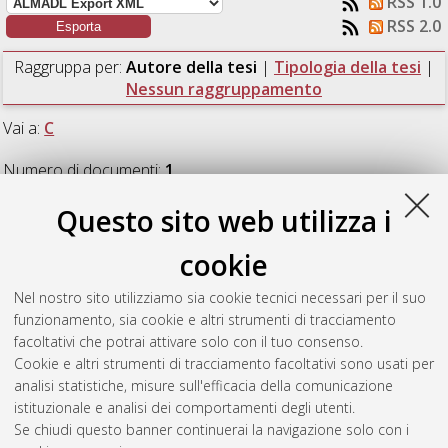
RSS 1.0
RSS 2.0
Raggruppa per:
Autore della tesi
|
Tipologia della tesi
|
Nessun raggruppamento
Vai a:
C
Numero di documenti:
1
.
Questo sito web utilizza i
C
cookie
Corezzola, Silvia
(2014)
Auroville città ideale in India. Progetto
Nel nostro sito utilizziamo sia cookie tecnici necessari per il suo
di residenze collettive e ashram.
[Laurea specialistica a ciclo
funzionamento, sia cookie e altri strumenti di tracciamento
unico], Università di Bologna, Corso di Studio in
Architettura
facoltativi che potrai attivare solo con il tuo consenso.
[TU-DM509] - Cesena
, Documento ad accesso riservato.
Cookie e altri strumenti di tracciamento facoltativi sono usati per
analisi statistiche, misure sull'efficacia della comunicazione
Questa lista e' stata generata il
Sat Aug 8 18:11:19 2026
istituzionale e analisi dei comportamenti degli utenti.
CEST
.
Se chiudi questo banner continuerai la navigazione solo con i