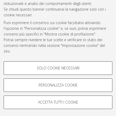
istituzionale e analisi dei comportamenti degli utenti.
Rss 1.0
Se chiudi questo banner continuerai la navigazione solo con i
Rss 2.0
cookie necessari.
Puoi esprimere il consenso sui cookie facoltativi attivando
l'opzione in "Personalizza cookie" e, se vuoi, potrai esprimere
AMS Laurea
consensi più specifici in "Mostra cookie di profilazione".
Servizio implementato e gestito da
AlmaDL
Potrai sempre rivedere le tue scelte e verificare lo stato dei
Impostazioni Cookie
consensi rientrando nella sezione "Impostazione cookie" del
Informativa sulla privacy
sito.
Condizioni d’uso del sito
Per maggiori informazioni
consulta la nostra Cookie policy
.
COOKIE DI PROFILAZIONE -
SOLO COOKIE NECESSARI
FACOLTATIVI
Si tratta di cookie utilizzati per analizzare le caratteristiche della
navigazione degli utenti, creare profili in base al loro comportamento
PERSONALIZZA COOKIE
© ALMA MATER STUDIORUM - Università di Bologna, 2007-2026.
sul sito, per analisi di marketing.
Mostra cookie di profilazione
ACCETTA TUTTI I COOKIE
Google/Youtube Video
COOKIE TECNICI - NECESSARI
Facebook