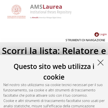
Login
STRUMENTI DI NAVIGAZIONE
Scorri la lista: Relatore e
Correlatore
Questo sito web utilizza i
Su di un livello
cookie
Seleziona un valore dall'elenco sottostante.
Nel nostro sito utilizziamo sia cookie tecnici necessari per il suo
2017
(1)
funzionamento, sia cookie e altri strumenti di tracciamento
facoltativi che potrai attivare solo con il tuo consenso.
Cookie e altri strumenti di tracciamento facoltativi sono usati per
Atom
analisi statistiche, misure sull'efficacia della comunicazione