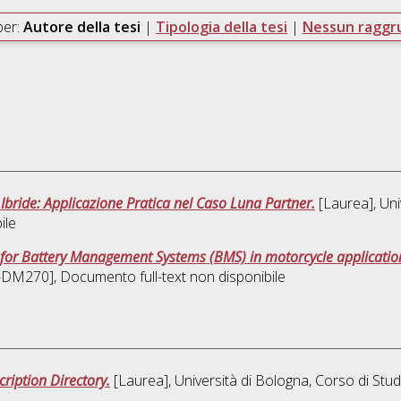
per:
Autore della tesi
|
Tipologia della tesi
|
Nessun ragg
bride: Applicazione Pratica nel Caso Luna Partner.
[Laurea], Uni
ile
 for Battery Management Systems (BMS) in motorcycle applicatio
M-DM270]
, Documento full-text non disponibile
cription Directory.
[Laurea], Università di Bologna, Corso di Stud