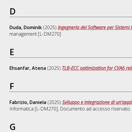
D
Duda, Dominik
(2025)
Ingegneria del Software per Sistemi Di
management [L-DM270]
E
Ehsanfar, Atena
(2025)
TLB-ECC optimization for CVA6 relia
F
Fabrizio, Daniela
(2025)
Sviluppo e integrazione di un’app
Informatica [L-DM270]
, Documento ad accesso riservato.
G