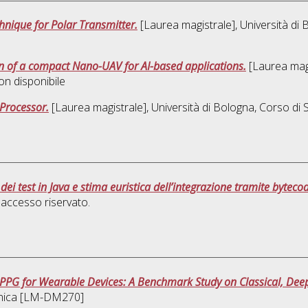
hnique for Polar Transmitter.
[Laurea magistrale], Università di 
n of a compact Nano-UAV for AI-based applications.
[Laurea magi
on disponibile
Processor.
[Laurea magistrale], Università di Bologna, Corso di 
dei test in Java e stima euristica dell’integrazione tramite byteco
accesso riservato.
 PPG for Wearable Devices: A Benchmark Study on Classical, De
onica [LM-DM270]