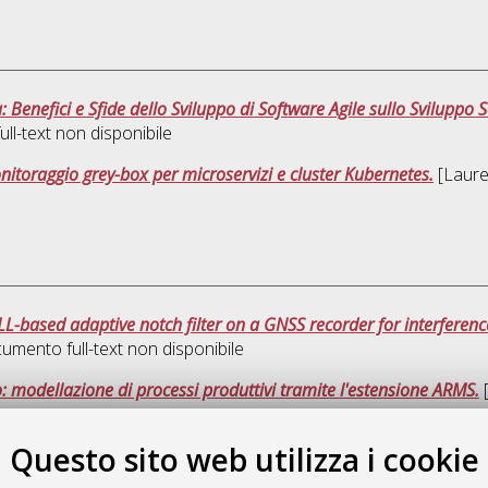
: Benefici e Sfide dello Sviluppo di Software Agile sullo Sviluppo S
ll-text non disponibile
itoraggio grey-box per microservizi e cluster Kubernetes.
[Laurea
-based adaptive notch filter on a GNSS recorder for interferenc
umento full-text non disponibile
 modellazione di processi produttivi tramite l'estensione ARMS.
[
Questo sito web utilizza i cookie
Quest