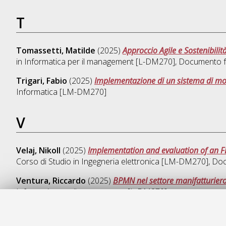
T
Tomassetti, Matilde
(2025)
Approccio Agile e Sostenibilità
in
Informatica per il management [L-DM270]
, Documento fu
Trigari, Fabio
(2025)
Implementazione di un sistema di mon
Informatica [LM-DM270]
V
Velaj, Nikoll
(2025)
Implementation and evaluation of an FLL
Corso di Studio in
Ingegneria elettronica [LM-DM270]
, Doc
Ventura, Riccardo
(2025)
BPMN nel settore manifatturiero:
Informatica per il management [L-DM270]