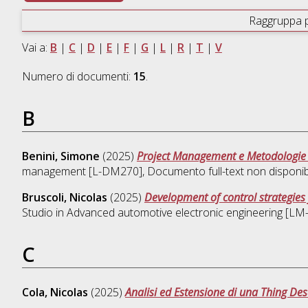
Raggruppa 
Vai a:
B
|
C
|
D
|
E
|
F
|
G
|
L
|
R
|
T
|
V
Numero di documenti:
15
.
B
Benini, Simone
(2025)
Project Management e Metodologie I
management [L-DM270]
, Documento full-text non disponib
Bruscoli, Nicolas
(2025)
Development of control strategies
Studio in
Advanced automotive electronic engineering [L
C
Cola, Nicolas
(2025)
Analisi ed Estensione di una Thing Des