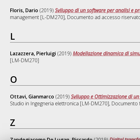
Floris, Dario
(2019)
Sviluppo di un software per analisi e p
management [L-DM270]
, Documento ad accesso riservato
L
Lazazzera, Pierluigi
(2019)
Modellazione dinamica di simu
[LM-DM270]
O
Ottavi, Gianmarco
(2019)
Sviluppo e Ottimizzazione di un 
Studio in
Ingegneria elettronica [LM-DM270]
, Documento fu
Z
Zandegiacomo De Lugan, Riccardo
(2019)
Digital transf