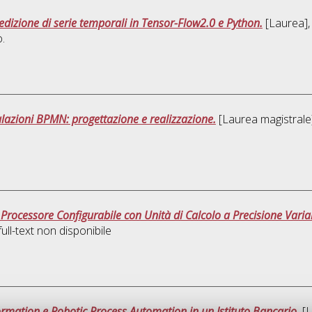
redizione di serie temporali in Tensor-Flow2.0 e Python.
[Laurea], 
.
lazioni BPMN: progettazione e realizzazione.
[Laurea magistrale]
Processore Configurabile con Unità di Calcolo a Precisione Variab
ll-text non disponibile
ormation e Robotic Process Automation in un Istituto Bancario.
[L