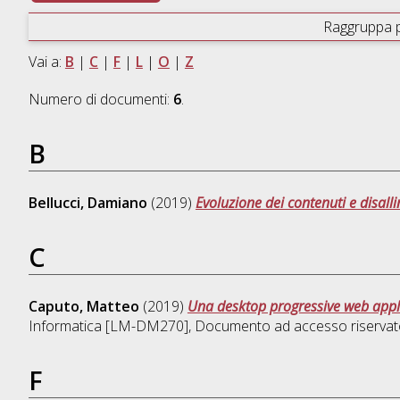
Raggruppa 
Vai a:
B
|
C
|
F
|
L
|
O
|
Z
Numero di documenti:
6
.
B
Bellucci, Damiano
(2019)
Evoluzione dei contenuti e disall
C
Caputo, Matteo
(2019)
Una desktop progressive web appli
Informatica [LM-DM270]
, Documento ad accesso riservat
F