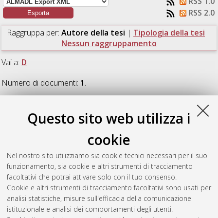
RSS 1.0
RSS 2.0
Raggruppa per:
Autore della tesi
|
Tipologia della tesi
|
Nessun raggruppamento
Vai a:
D
Numero di documenti:
1
.
D
Questo sito web utilizza i
cookie
D'Elia, Jasmine
(2021)
Studio di un sistema meccanico per il
fissaggio di carichi sospesi su velivoli pilotati da remoto.
Nel nostro sito utilizziamo sia cookie tecnici necessari per il suo
[Laurea], Università di Bologna, Corso di Studio in
Ingegneria
funzionamento, sia cookie e altri strumenti di tracciamento
aerospaziale [L-DM270] - Forli'
, Documento ad accesso
facoltativi che potrai attivare solo con il tuo consenso.
riservato.
Cookie e altri strumenti di tracciamento facoltativi sono usati per
analisi statistiche, misure sull'efficacia della comunicazione
Questa lista e' stata generata il
Sat Aug 8 22:46:35 2026
istituzionale e analisi dei comportamenti degli utenti.
CEST
.