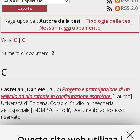
RSS 1.0
RSS 2.0
Raggruppa per:
Autore della tesi
|
Tipologia della tesi
|
Nessun raggruppamento
Vai a:
C
|
G
Numero di documenti:
2
.
C
Castellani, Daniele
(2017)
Progetto e prototipazione di un
velivolo ad ala rotante in configurazione esarotore.
[Laurea],
Università di Bologna, Corso di Studio in
Ingegneria
aerospaziale [L-DM270] - Forli'
, Documento ad accesso
riservato.
G
Questo sito web utilizza i