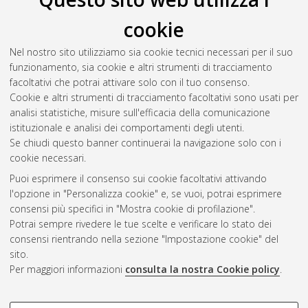
cookie
Gamba, Giorgia
(2017)
Modellazione di un sistema dinamico
di order picking e material handling gestito da unmanned
Nel nostro sito utilizziamo sia cookie tecnici necessari per il suo
aerial vehicles.
[Laurea magistrale], Università di Bologna,
funzionamento, sia cookie e altri strumenti di tracciamento
Corso di Studio in
Ingegneria gestionale [LM-DM270]
,
facoltativi che potrai attivare solo con il tuo consenso.
Documento full-text non disponibile
Cookie e altri strumenti di tracciamento facoltativi sono usati per
analisi statistiche, misure sull'efficacia della comunicazione
Questa lista e' stata generata il
Sun Aug 9 07:14:11 2026
istituzionale e analisi dei comportamenti degli utenti.
CEST
.
Se chiudi questo banner continuerai la navigazione solo con i
cookie necessari.
Puoi esprimere il consenso sui cookie facoltativi attivando
Atom
l'opzione in "Personalizza cookie" e, se vuoi, potrai esprimere
Rss 1.0
consensi più specifici in "Mostra cookie di profilazione".
Potrai sempre rivedere le tue scelte e verificare lo stato dei
Rss 2.0
consensi rientrando nella sezione "Impostazione cookie" del
sito.
Per maggiori informazioni
consulta la nostra Cookie policy
.
AMS Laurea
Servizio implementato e gestito da
AlmaDL
Impostazioni Cookie
COOKIE DI PROFILAZIONE -