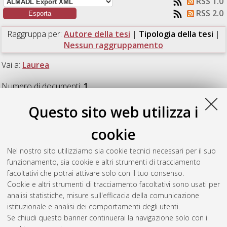
RSS 1.0
RSS 2.0
Raggruppa per:
Autore della tesi
|
Tipologia della tesi
|
Nessun raggruppamento
Vai a:
Laurea
Numero di documenti:
1
.
Questo sito web utilizza i
Laurea
cookie
Bottau, Francesco
(2016)
Progettazione di un movimentatore
Nel nostro sito utilizziamo sia cookie tecnici necessari per il suo
assiale per il “Long Pipe” in CICLoPE.
[Laurea], Università di
funzionamento, sia cookie e altri strumenti di tracciamento
Bologna, Corso di Studio in
Ingegneria aerospaziale [L-
facoltativi che potrai attivare solo con il tuo consenso.
DM270] - Forli'
Cookie e altri strumenti di tracciamento facoltativi sono usati per
analisi statistiche, misure sull'efficacia della comunicazione
Questa lista e' stata generata il
Thu Aug 6 11:55:00 2026
istituzionale e analisi dei comportamenti degli utenti.
CEST
.
Se chiudi questo banner continuerai la navigazione solo con i