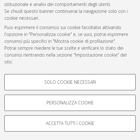
istituzionale e analisi dei comportamenti degli utenti.
Atom
Se chiudi questo banner continuerai la navigazione solo con i
cookie necessari.
Rss 1.0
Puoi esprimere il consenso sui cookie facoltativi attivando
Rss 2.0
l'opzione in "Personalizza cookie" e, se vuoi, potrai esprimere
consensi più specifici in "Mostra cookie di profilazione".
Potrai sempre rivedere le tue scelte e verificare lo stato dei
AMS Laurea
consensi rientrando nella sezione "Impostazione cookie" del
Servizio implementato e gestito da
AlmaDL
sito.
Impostazioni Cookie
Per maggiori informazioni
consulta la nostra Cookie policy
.
Informativa sulla privacy
COOKIE DI PROFILAZIONE -
Condizioni d’uso del sito
SOLO COOKIE NECESSARI
FACOLTATIVI
Si tratta di cookie utilizzati per analizzare le caratteristiche della
navigazione degli utenti, creare profili in base al loro comportamento
PERSONALIZZA COOKIE
sul sito, per analisi di marketing.
Mostra cookie di profilazione
© ALMA MATER STUDIORUM - Università di Bologna, 2007-2026.
ACCETTA TUTTI I COOKIE
Google/Youtube Video
COOKIE TECNICI - NECESSARI
Facebook