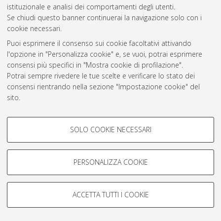
Atom
istituzionale e analisi dei comportamenti degli utenti.
Se chiudi questo banner continuerai la navigazione solo con i
Rss 1.0
cookie necessari.
Rss 2.0
Puoi esprimere il consenso sui cookie facoltativi attivando
l'opzione in "Personalizza cookie" e, se vuoi, potrai esprimere
consensi più specifici in "Mostra cookie di profilazione".
AMS Laurea
Potrai sempre rivedere le tue scelte e verificare lo stato dei
Servizio implementato e gestito da
AlmaDL
consensi rientrando nella sezione "Impostazione cookie" del
Impostazioni Cookie
sito.
Informativa sulla privacy
Per maggiori informazioni
consulta la nostra Cookie policy
.
Condizioni d’uso del sito
COOKIE DI PROFILAZIONE -
SOLO COOKIE NECESSARI
FACOLTATIVI
Si tratta di cookie utilizzati per analizzare le caratteristiche della
navigazione degli utenti, creare profili in base al loro comportamento
PERSONALIZZA COOKIE
sul sito, per analisi di marketing.
© ALMA MATER STUDIORUM - Università di Bologna, 2007-2026.
Mostra cookie di profilazione
ACCETTA TUTTI I COOKIE
Google/Youtube Video
COOKIE TECNICI - NECESSARI
Facebook