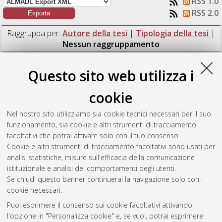
RSS 1.0
RSS 2.0
Raggruppa per:
Autore della tesi
|
Tipologia della tesi
|
Nessun raggruppamento
Numero di documenti:
1
.
Questo sito web utilizza i
Calabrese, Luca
(2019)
Gestione dei progetti complessi
cookie
nell’ambito dell’ingegnerizzazione dei processi di affidamento
del credito: un caso di studio presso crif s.p.a.
[Laurea
Nel nostro sito utilizziamo sia cookie tecnici necessari per il suo
magistrale], Università di Bologna, Corso di Studio in
funzionamento, sia cookie e altri strumenti di tracciamento
Ingegneria gestionale [LM-DM270]
, Documento full-text non
facoltativi che potrai attivare solo con il tuo consenso.
disponibile
Cookie e altri strumenti di tracciamento facoltativi sono usati per
analisi statistiche, misure sull'efficacia della comunicazione
Questa lista e' stata generata il
Sat Aug 8 03:35:23 2026
istituzionale e analisi dei comportamenti degli utenti.
CEST
.
Se chiudi questo banner continuerai la navigazione solo con i
cookie necessari.
Puoi esprimere il consenso sui cookie facoltativi attivando
Atom
l'opzione in "Personalizza cookie" e, se vuoi, potrai esprimere