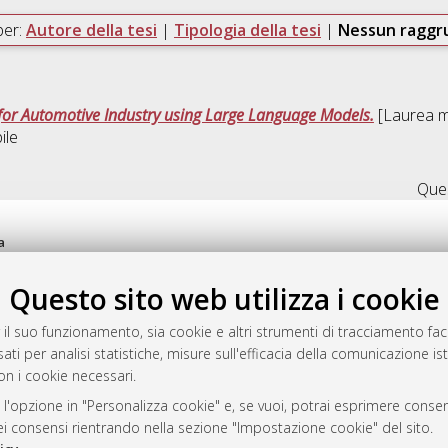
per:
Autore della tesi
|
Tipologia della tesi
|
Nessun ragg
for Automotive Industry using Large Language Models.
[Laurea ma
ile
Ques
a
mplementato e gestito da
AlmaDL
Questo sito web utilizza i cookie
ni Cookie
 sulla privacy
 il suo funzionamento, sia cookie e altri strumenti di tracciamento faco
d’uso del sito
ati per analisi statistiche, misure sull'efficacia della comunicazione is
on i cookie necessari.
 l'opzione in "Personalizza cookie" e, se vuoi, potrai esprimere consens
i Bologna, 2007-2026.
dei consensi rientrando nella sezione "Impostazione cookie" del sito.