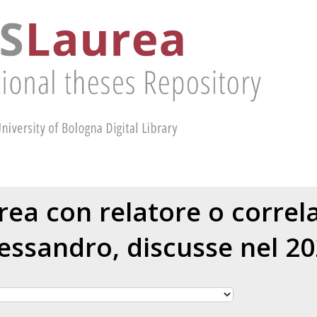
urea con relatore o corre
lessandro
, discusse nel 2