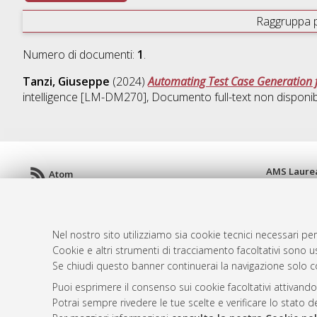
Raggruppa 
Numero di documenti:
1
.
Tanzi, Giuseppe
(2024)
Automating Test Case Generation 
intelligence [LM-DM270]
, Documento full-text non disponib
AMS Laure
Atom
Servizio i
Rss 1.0
Impostazio
Rss 2.0
Informativa
Nel nostro sito utilizziamo sia cookie tecnici necessari per
Condizioni 
Cookie e altri strumenti di tracciamento facoltativi sono us
Se chiudi questo banner continuerai la navigazione solo c
Puoi esprimere il consenso sui cookie facoltativi attivando
© ALMA MATER STUDIORUM - Università d
Potrai sempre rivedere le tue scelte e verificare lo stato 