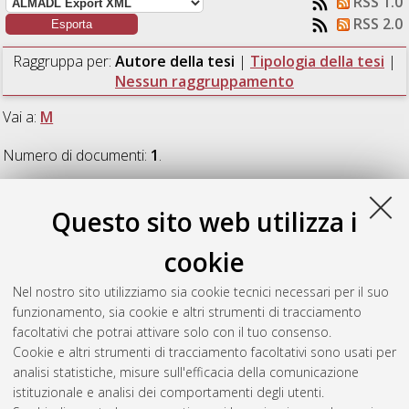
RSS 1.0
RSS 2.0
Raggruppa per:
Autore della tesi
|
Tipologia della tesi
|
Nessun raggruppamento
Vai a:
M
Numero di documenti:
1
.
M
Questo sito web utilizza i
cookie
Marinetti, Loris
(2016)
The effect of poly(lactide)-
poly(carbonate) based block copolymers on the morphology
Nel nostro sito utilizziamo sia cookie tecnici necessari per il suo
and crystallization of double crystalline poly(lactide)/poly(ε-
funzionamento, sia cookie e altri strumenti di tracciamento
caprolactone) blends.
[Laurea magistrale], Università di
facoltativi che potrai attivare solo con il tuo consenso.
Bologna, Corso di Studio in
Chimica industriale [LM-DM270]
Cookie e altri strumenti di tracciamento facoltativi sono usati per
analisi statistiche, misure sull'efficacia della comunicazione
Questa lista e' stata generata il
Thu Aug 6 04:00:51 2026
istituzionale e analisi dei comportamenti degli utenti.
CEST
.