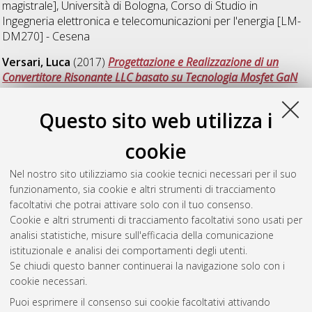
magistrale], Università di Bologna, Corso di Studio in
Ingegneria elettronica e telecomunicazioni per l'energia [LM-
DM270] - Cesena
Versari, Luca
(2017)
Progettazione e Realizzazione di un
Convertitore Risonante LLC basato su Tecnologia Mosfet GaN
per il Trasferimento Contactless dell'Energia.
[Laurea
magistrale], Università di Bologna, Corso di Studio in
Questo sito web utilizza i
Ingegneria elettronica e telecomunicazioni per l'energia [LM-
DM270] - Cesena
cookie
Zanetti, Francesco
(2017)
Analisi teorica e sperimentale di
Nel nostro sito utilizziamo sia cookie tecnici necessari per il suo
uno schema di controllo per convertitori fotovoltaici monofase
funzionamento, sia cookie e altri strumenti di tracciamento
di tipo transformerless.
[Laurea magistrale], Università di
facoltativi che potrai attivare solo con il tuo consenso.
Bologna, Corso di Studio in
Ingegneria dell'energia elettrica
Cookie e altri strumenti di tracciamento facoltativi sono usati per
[LM-DM270]
, Documento full-text non disponibile
analisi statistiche, misure sull'efficacia della comunicazione
istituzionale e analisi dei comportamenti degli utenti.
Questa lista e' stata generata il
Fri Aug 7 16:44:58 2026 CEST
.
Se chiudi questo banner continuerai la navigazione solo con i
cookie necessari.
Puoi esprimere il consenso sui cookie facoltativi attivando
Atom