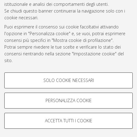
istituzionale e analisi dei comportamenti degli utenti.
Rss 1.0
Se chiudi questo banner continuerai la navigazione solo con i
Rss 2.0
cookie necessari.
Puoi esprimere il consenso sui cookie facoltativi attivando
l'opzione in "Personalizza cookie" e, se vuoi, potrai esprimere
AMS Laurea
consensi più specifici in "Mostra cookie di profilazione".
Servizio implementato e gestito da
AlmaDL
Potrai sempre rivedere le tue scelte e verificare lo stato dei
Impostazioni Cookie
consensi rientrando nella sezione "Impostazione cookie" del
Informativa sulla privacy
sito.
Condizioni d’uso del sito
Per maggiori informazioni
consulta la nostra Cookie policy
.
COOKIE DI PROFILAZIONE -
SOLO COOKIE NECESSARI
FACOLTATIVI
Si tratta di cookie utilizzati per analizzare le caratteristiche della
navigazione degli utenti, creare profili in base al loro comportamento
PERSONALIZZA COOKIE
© ALMA MATER STUDIORUM - Università di Bologna, 2007-2026.
sul sito, per analisi di marketing.
Mostra cookie di profilazione
ACCETTA TUTTI I COOKIE
Google/Youtube Video
COOKIE TECNICI - NECESSARI
Facebook