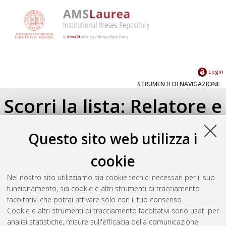
Login
STRUMENTI DI NAVIGAZIONE
Scorri la lista: Relatore e
Correlatore
Questo sito web utilizza i
Su di un livello
cookie
Seleziona un valore dall'elenco sottostante.
Nel nostro sito utilizziamo sia cookie tecnici necessari per il suo
2019
(1)
funzionamento, sia cookie e altri strumenti di tracciamento
facoltativi che potrai attivare solo con il tuo consenso.
Cookie e altri strumenti di tracciamento facoltativi sono usati per
Atom
analisi statistiche, misure sull'efficacia della comunicazione