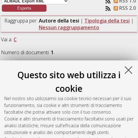
RSS 1.0
RSS 2.0
Raggruppa per:
Autore della tesi
|
Tipologia della tesi
|
Nessun raggruppamento
Vai a:
C
Numero di documenti:
1
.
C
Questo sito web utilizza i
cookie
Corti, Rachele
(2017)
Benchmarking the ability of different
stock-assessment models to capture the highly-fluctuating
Nel nostro sito utilizziamo sia cookie tecnici necessari per il suo
dynamics of small pelagics.
[Laurea magistrale], Università di
funzionamento, sia cookie e altri strumenti di tracciamento
Bologna, Corso di Studio in
Biologia marina [LM-DM270] -
facoltativi che potrai attivare solo con il tuo consenso.
Ravenna
, Documento full-text non disponibile
Cookie e altri strumenti di tracciamento facoltativi sono usati per
analisi statistiche, misure sull'efficacia della comunicazione
Questa lista e' stata generata il
Thu Aug 6 22:56:15 2026
istituzionale e analisi dei comportamenti degli utenti.
CEST
.