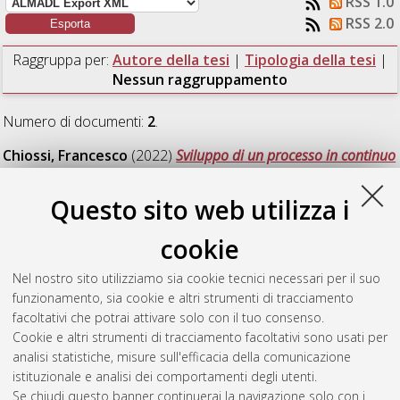
RSS 1.0
RSS 2.0
Raggruppa per:
Autore della tesi
|
Tipologia della tesi
|
Nessun raggruppamento
Numero di documenti:
2
.
Chiossi, Francesco
(2022)
Sviluppo di un processo in continuo
per la sintesi di un intermedio farmaceutico.
[Laurea
magistrale], Università di Bologna, Corso di Studio in
Chimica
Questo sito web utilizza i
industriale [LM-DM270]
, Documento ad accesso riservato.
cookie
Pellegrini, Andrea
(2022)
Computational investigation of a
stereoselective synthesis of atropisomeric hydrazides
Nel nostro sito utilizziamo sia cookie tecnici necessari per il suo
possessing an N–N stereogenic axis.
[Laurea magistrale],
funzionamento, sia cookie e altri strumenti di tracciamento
Università di Bologna, Corso di Studio in
Chimica industriale
facoltativi che potrai attivare solo con il tuo consenso.
[LM-DM270]
Cookie e altri strumenti di tracciamento facoltativi sono usati per
analisi statistiche, misure sull'efficacia della comunicazione
Questa lista e' stata generata il
Sat Aug 8 07:01:08 2026
istituzionale e analisi dei comportamenti degli utenti.
CEST
.
Se chiudi questo banner continuerai la navigazione solo con i