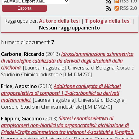
RSS 1.0
RSS 2.0
Raggruppa per:
Autore della tesi
|
Tipologia della tesi
|
Nessun raggruppamento
Numero di documenti:
7
.
Carbone, Riccardo
(2013)
Idrossiamminazione asimmetrica
di nitroolefine catalizzata da derivati degli alcaloidi della
cinchona.
[Laurea magistrale], Università di Bologna, Corso di
Studio in
Chimica industriale [LM-DM270]
Erice, Agostino
(2013)
Addizione coniugata di Michael
atroposelettiva di composti 1,3-dicarbonilici su derivati
maleimmidici.
[Laurea magistrale], Università di Bologna,
Corso di Studio in
Chimica industriale [LM-DM270]
Filippini, Giacomo
(2013)
Sintesi enantioselettiva di
atropisomeri non-biarilici via organocatalisi: alchilazione di
Friedel-Crafts asimmetrica tra indenoni 4-sostituiti e β-naftoli.
[Laurea magistrale], Università di Bologna, Corso di Studio in