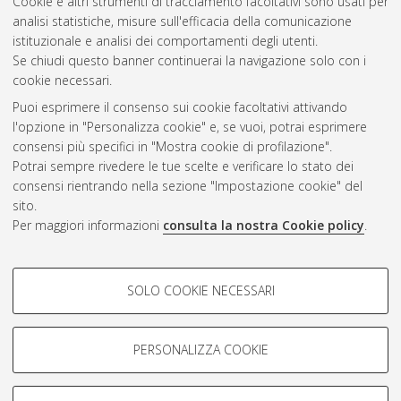
Cookie e altri strumenti di tracciamento facoltativi sono usati per
Chimica industriale [LM-DM270]
analisi statistiche, misure sull'efficacia della comunicazione
istituzionale e analisi dei comportamenti degli utenti.
Questa lista e' stata generata il
Fri Aug 7 16:18:36 2026 CEST
.
Se chiudi questo banner continuerai la navigazione solo con i
cookie necessari.
Puoi esprimere il consenso sui cookie facoltativi attivando
Atom
l'opzione in "Personalizza cookie" e, se vuoi, potrai esprimere
Rss 1.0
consensi più specifici in "Mostra cookie di profilazione".
Potrai sempre rivedere le tue scelte e verificare lo stato dei
Rss 2.0
consensi rientrando nella sezione "Impostazione cookie" del
sito.
Per maggiori informazioni
consulta la nostra Cookie policy
.
AMS Laurea
Servizio implementato e gestito da
AlmaDL
Impostazioni Cookie
COOKIE DI PROFILAZIONE -
SOLO COOKIE NECESSARI
Informativa sulla privacy
FACOLTATIVI
Condizioni d’uso del sito
Si tratta di cookie utilizzati per analizzare le caratteristiche della
navigazione degli utenti, creare profili in base al loro comportamento
PERSONALIZZA COOKIE
sul sito, per analisi di marketing.
Mostra cookie di profilazione