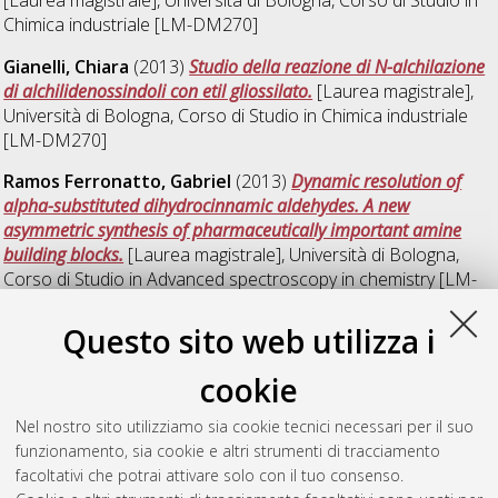
Chimica industriale [LM-DM270]
Gianelli, Chiara
(2013)
Studio della reazione di N-alchilazione
di alchilidenossindoli con etil gliossilato.
[Laurea magistrale],
Università di Bologna, Corso di Studio in
Chimica industriale
[LM-DM270]
Ramos Ferronatto, Gabriel
(2013)
Dynamic resolution of
alpha-substituted dihydrocinnamic aldehydes. A new
asymmetric synthesis of pharmaceutically important amine
building blocks.
[Laurea magistrale], Università di Bologna,
Corso di Studio in
Advanced spectroscopy in chemistry [LM-
DM270]
Questo sito web utilizza i
Santarelli, Francesco
(2013)
Nuove vie di sintesi
dell'idrossitirosolo.
[Laurea magistrale], Università di Bologna,
cookie
Corso di Studio in
Chimica industriale [LM-DM270]
Nel nostro sito utilizziamo sia cookie tecnici necessari per il suo
di Iorio, Nicola
(2013)
Regio- e stereocontrollo nell'addizione
funzionamento, sia cookie e altri strumenti di tracciamento
viniloga di alchilidenossindoli a nitrostireni via organocatalisi.
facoltativi che potrai attivare solo con il tuo consenso.
[Laurea magistrale], Università di Bologna, Corso di Studio in