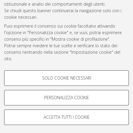
Atom
istituzionale e analisi dei comportamenti degli utenti.
Se chiudi questo banner continuerai la navigazione solo con i
Rss 1.0
cookie necessari.
Rss 2.0
Puoi esprimere il consenso sui cookie facoltativi attivando
l'opzione in "Personalizza cookie" e, se vuoi, potrai esprimere
consensi più specifici in "Mostra cookie di profilazione".
AMS Laurea
Potrai sempre rivedere le tue scelte e verificare lo stato dei
Servizio implementato e gestito da
AlmaDL
consensi rientrando nella sezione "Impostazione cookie" del
Impostazioni Cookie
sito.
Informativa sulla privacy
Per maggiori informazioni
consulta la nostra Cookie policy
.
Condizioni d’uso del sito
COOKIE DI PROFILAZIONE -
SOLO COOKIE NECESSARI
FACOLTATIVI
Si tratta di cookie utilizzati per analizzare le caratteristiche della
navigazione degli utenti, creare profili in base al loro comportamento
PERSONALIZZA COOKIE
sul sito, per analisi di marketing.
© ALMA MATER STUDIORUM - Università di Bologna, 2007-2026.
Mostra cookie di profilazione
ACCETTA TUTTI I COOKIE
Google/Youtube Video
COOKIE TECNICI - NECESSARI
Facebook