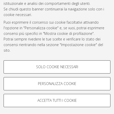
istituzionale e analisi dei comportamenti degli utenti.
Rss 1.0
Se chiudi questo banner continuerai la navigazione solo con i
Rss 2.0
cookie necessari.
Puoi esprimere il consenso sui cookie facoltativi attivando
l'opzione in "Personalizza cookie" e, se vuoi, potrai esprimere
AMS Laurea
consensi più specifici in "Mostra cookie di profilazione".
Servizio implementato e gestito da
AlmaDL
Potrai sempre rivedere le tue scelte e verificare lo stato dei
Impostazioni Cookie
consensi rientrando nella sezione "Impostazione cookie" del
Informativa sulla privacy
sito.
Condizioni d’uso del sito
Per maggiori informazioni
consulta la nostra Cookie policy
.
COOKIE DI PROFILAZIONE -
SOLO COOKIE NECESSARI
FACOLTATIVI
Si tratta di cookie utilizzati per analizzare le caratteristiche della
navigazione degli utenti, creare profili in base al loro comportamento
PERSONALIZZA COOKIE
© ALMA MATER STUDIORUM - Università di Bologna, 2007-2026.
sul sito, per analisi di marketing.
Mostra cookie di profilazione
ACCETTA TUTTI I COOKIE
Google/Youtube Video
COOKIE TECNICI - NECESSARI
Facebook