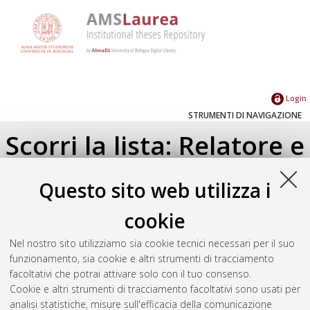
Login
STRUMENTI DI NAVIGAZIONE
Scorri la lista: Relatore e
Correlatore
Questo sito web utilizza i
Su di un livello
cookie
Seleziona un valore dall'elenco sottostante.
Nel nostro sito utilizziamo sia cookie tecnici necessari per il suo
2020
(1)
funzionamento, sia cookie e altri strumenti di tracciamento
facoltativi che potrai attivare solo con il tuo consenso.
Cookie e altri strumenti di tracciamento facoltativi sono usati per
Atom
analisi statistiche, misure sull'efficacia della comunicazione