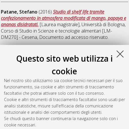
Patane, Stefano
(2016)
Studio di shelf life tramite
confezionamento in atmosfera modificata di mango, papaya e
ananas disidratati.
[Laurea magistrale], Università di Bologna,
Corso di Studio in
Scienze e tecnologie alimentari [LM-
DM270] - Cesena
, Documento ad accesso riservato.
S
Questo sito web utilizza i
cookie
Satta, Elena
(2016)
Determinazione del contenuto in composti
fenolici mediante HPLC-DAD/MS e valutazione dell’attività
Nel nostro sito utilizziamo sia cookie tecnici necessari per il suo
antiossidante in differenti varietà di patata.
[Laurea],
funzionamento, sia cookie e altri strumenti di tracciamento
Università di Bologna, Corso di Studio in
Tecnologie alimentari
facoltativi che potrai attivare solo con il tuo consenso.
[L-DM270] - Cesena
, Documento ad accesso riservato.
Cookie e altri strumenti di tracciamento facoltativi sono usati per
analisi statistiche, misure sull'efficacia della comunicazione
Questa lista e' stata generata il
Sat Aug 8 18:31:25 2026
istituzionale e analisi dei comportamenti degli utenti.
CEST
.
Se chiudi questo banner continuerai la navigazione solo con i
cookie necessari.