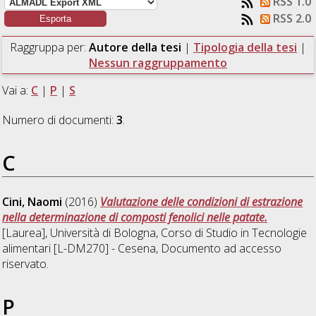
RSS 1.0
RSS 2.0
Raggruppa per:
Autore della tesi
|
Tipologia della tesi
|
Nessun raggruppamento
Vai a:
C
|
P
|
S
Numero di documenti:
3
.
C
Cini, Naomi
(2016)
Valutazione delle condizioni di estrazione
nella determinazione di composti fenolici nelle patate.
[Laurea], Università di Bologna, Corso di Studio in
Tecnologie
alimentari [L-DM270] - Cesena
, Documento ad accesso
riservato.
P