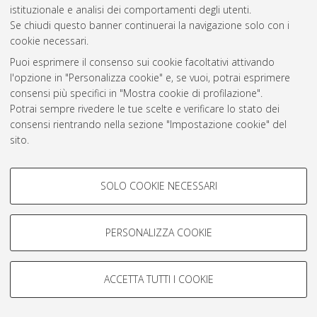
istituzionale e analisi dei comportamenti degli utenti.
Se chiudi questo banner continuerai la navigazione solo con i
Atom
cookie necessari.
Rss 1.0
Puoi esprimere il consenso sui cookie facoltativi attivando
l'opzione in "Personalizza cookie" e, se vuoi, potrai esprimere
Rss 2.0
consensi più specifici in "Mostra cookie di profilazione".
Potrai sempre rivedere le tue scelte e verificare lo stato dei
consensi rientrando nella sezione "Impostazione cookie" del
AMS Laurea
sito.
Servizio implementato e gestito da
AlmaDL
Per maggiori informazioni
consulta la nostra Cookie policy
.
Impostazioni Cookie
COOKIE DI PROFILAZIONE -
Informativa sulla privacy
SOLO COOKIE NECESSARI
FACOLTATIVI
Condizioni d’uso del sito
Si tratta di cookie utilizzati per analizzare le caratteristiche della
navigazione degli utenti, creare profili in base al loro comportamento
PERSONALIZZA COOKIE
sul sito, per analisi di marketing.
Mostra cookie di profilazione
ACCETTA TUTTI I COOKIE
© ALMA MATER STUDIORUM - Università di Bologna, 2007-2026.
Google/Youtube Video
COOKIE TECNICI - NECESSARI
Facebook