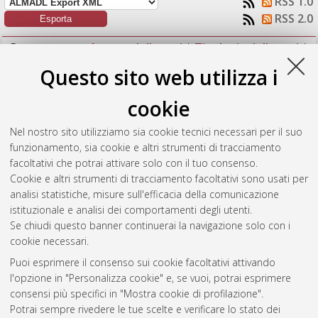
RSS 1.0
RSS 2.0
Raggruppa per:
Autore della tesi
|
Tipologia della tesi
|
Nessun raggruppamento
Questo sito web utilizza i
Numero di documenti:
1
.
cookie
Zordan, Noemi
(2017)
Sistema embedded per la diagnostica
Nel nostro sito utilizziamo sia cookie tecnici necessari per il suo
di macchine automatiche.
[Laurea magistrale], Università di
funzionamento, sia cookie e altri strumenti di tracciamento
Bologna, Corso di Studio in
Ingegneria elettronica [LM-
facoltativi che potrai attivare solo con il tuo consenso.
DM270]
, Documento full-text non disponibile
Cookie e altri strumenti di tracciamento facoltativi sono usati per
analisi statistiche, misure sull'efficacia della comunicazione
Questa lista e' stata generata il
Sat Aug 8 17:11:50 2026
istituzionale e analisi dei comportamenti degli utenti.
CEST
.
Se chiudi questo banner continuerai la navigazione solo con i
cookie necessari.
Puoi esprimere il consenso sui cookie facoltativi attivando
Atom
l'opzione in "Personalizza cookie" e, se vuoi, potrai esprimere
Rss 1.0
consensi più specifici in "Mostra cookie di profilazione".
Potrai sempre rivedere le tue scelte e verificare lo stato dei
Rss 2.0