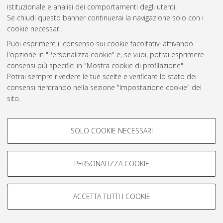
Atom
istituzionale e analisi dei comportamenti degli utenti.
Se chiudi questo banner continuerai la navigazione solo con i
Rss 1.0
cookie necessari.
Rss 2.0
Puoi esprimere il consenso sui cookie facoltativi attivando
l'opzione in "Personalizza cookie" e, se vuoi, potrai esprimere
consensi più specifici in "Mostra cookie di profilazione".
AMS Laurea
Potrai sempre rivedere le tue scelte e verificare lo stato dei
Servizio implementato e gestito da
AlmaDL
consensi rientrando nella sezione "Impostazione cookie" del
Impostazioni Cookie
sito.
Informativa sulla privacy
Per maggiori informazioni
consulta la nostra Cookie policy
.
Condizioni d’uso del sito
COOKIE DI PROFILAZIONE -
SOLO COOKIE NECESSARI
FACOLTATIVI
Si tratta di cookie utilizzati per analizzare le caratteristiche della
navigazione degli utenti, creare profili in base al loro comportamento
PERSONALIZZA COOKIE
sul sito, per analisi di marketing.
© ALMA MATER STUDIORUM - Università di Bologna, 2007-2026.
Mostra cookie di profilazione
ACCETTA TUTTI I COOKIE
Google/Youtube Video
COOKIE TECNICI - NECESSARI
Facebook