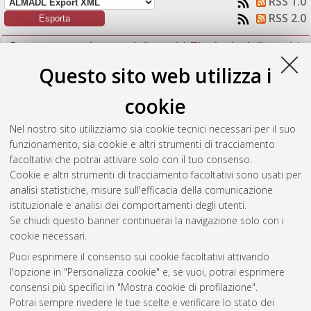
RSS 1.0
RSS 2.0
Raggruppa per:
Autore della tesi
|
Tipologia della tesi
|
Nessun raggruppamento
Questo sito web utilizza i
Numero di documenti:
1
.
cookie
Giazzi, Alessandro
(2013)
Strategie manutentive e gestione
Nel nostro sito utilizziamo sia cookie tecnici necessari per il suo
del magazzino, un'applicazione aeronautica.
[Laurea
funzionamento, sia cookie e altri strumenti di tracciamento
magistrale], Università di Bologna, Corso di Studio in
facoltativi che potrai attivare solo con il tuo consenso.
Ingegneria aerospaziale [LM-DM270] - Forli'
Cookie e altri strumenti di tracciamento facoltativi sono usati per
analisi statistiche, misure sull'efficacia della comunicazione
Questa lista e' stata generata il
Sun Aug 9 09:02:08 2026
istituzionale e analisi dei comportamenti degli utenti.
CEST
.
Se chiudi questo banner continuerai la navigazione solo con i
cookie necessari.
Puoi esprimere il consenso sui cookie facoltativi attivando
Atom
l'opzione in "Personalizza cookie" e, se vuoi, potrai esprimere
Rss 1.0
consensi più specifici in "Mostra cookie di profilazione".
Potrai sempre rivedere le tue scelte e verificare lo stato dei
Rss 2.0