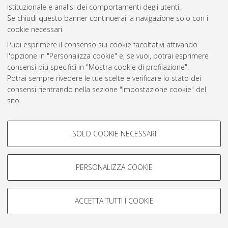
istituzionale e analisi dei comportamenti degli utenti.
Rss 1.0
Se chiudi questo banner continuerai la navigazione solo con i
Rss 2.0
cookie necessari.
Puoi esprimere il consenso sui cookie facoltativi attivando
l'opzione in "Personalizza cookie" e, se vuoi, potrai esprimere
AMS Laurea
consensi più specifici in "Mostra cookie di profilazione".
Servizio implementato e gestito da
AlmaDL
Potrai sempre rivedere le tue scelte e verificare lo stato dei
Impostazioni Cookie
consensi rientrando nella sezione "Impostazione cookie" del
Informativa sulla privacy
sito.
Condizioni d’uso del sito
Per maggiori informazioni
consulta la nostra Cookie policy
.
COOKIE DI PROFILAZIONE -
SOLO COOKIE NECESSARI
FACOLTATIVI
Si tratta di cookie utilizzati per analizzare le caratteristiche della
navigazione degli utenti, creare profili in base al loro comportamento
PERSONALIZZA COOKIE
© ALMA MATER STUDIORUM - Università di Bologna, 2007-2026.
sul sito, per analisi di marketing.
Mostra cookie di profilazione
ACCETTA TUTTI I COOKIE
Google/Youtube Video
COOKIE TECNICI - NECESSARI
Facebook