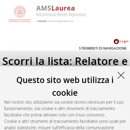
Login
STRUMENTI DI NAVIGAZIONE
Scorri la lista: Relatore e
Correlatore
Questo sito web utilizza i
Su di un livello
cookie
Seleziona un valore dall'elenco sottostante.
Nel nostro sito utilizziamo sia cookie tecnici necessari per il suo
2020
(1)
funzionamento, sia cookie e altri strumenti di tracciamento
facoltativi che potrai attivare solo con il tuo consenso.
Cookie e altri strumenti di tracciamento facoltativi sono usati per
Atom
analisi statistiche, misure sull'efficacia della comunicazione