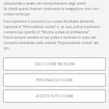
istituzionale e analisi dei comportamenti degli utenti.
Rss 1.0
Se chiudi questo banner continuerai la navigazione solo con i
Rss 2.0
cookie necessari.
Puoi esprimere il consenso sui cookie facoltativi attivando
l'opzione in "Personalizza cookie" e, se vuoi, potrai esprimere
AMS Laurea
consensi più specifici in "Mostra cookie di profilazione".
Servizio implementato e gestito da
AlmaDL
Potrai sempre rivedere le tue scelte e verificare lo stato dei
Impostazioni Cookie
consensi rientrando nella sezione "Impostazione cookie" del
Informativa sulla privacy
sito.
Condizioni d’uso del sito
Per maggiori informazioni
consulta la nostra Cookie policy
.
COOKIE DI PROFILAZIONE -
SOLO COOKIE NECESSARI
FACOLTATIVI
Si tratta di cookie utilizzati per analizzare le caratteristiche della
navigazione degli utenti, creare profili in base al loro comportamento
PERSONALIZZA COOKIE
© ALMA MATER STUDIORUM - Università di Bologna, 2007-2026.
sul sito, per analisi di marketing.
Mostra cookie di profilazione
ACCETTA TUTTI I COOKIE
Google/Youtube Video
COOKIE TECNICI - NECESSARI
Facebook