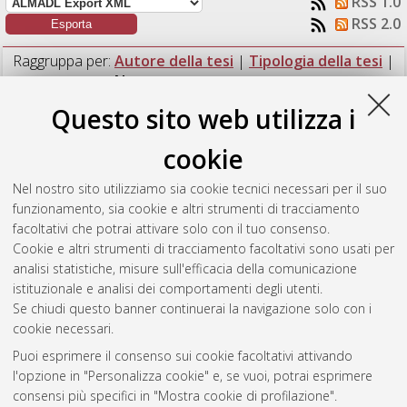
RSS 1.0
RSS 2.0
Raggruppa per:
Autore della tesi
|
Tipologia della tesi
|
Nessun raggruppamento
Questo sito web utilizza i
Numero di documenti:
1
.
cookie
Pasqui, Giovanni
(2024)
Valutazione dei consumi energetici
tramite modellazione e simulazione di un carrello elevatore
Nel nostro sito utilizziamo sia cookie tecnici necessari per il suo
elettrico a batteria.
[Laurea magistrale], Università di Bologna,
funzionamento, sia cookie e altri strumenti di tracciamento
Corso di Studio in
Ingegneria meccanica [LM-DM270]
,
facoltativi che potrai attivare solo con il tuo consenso.
Documento full-text non disponibile
Cookie e altri strumenti di tracciamento facoltativi sono usati per
analisi statistiche, misure sull'efficacia della comunicazione
Questa lista e' stata generata il
Sat Aug 8 07:20:43 2026
istituzionale e analisi dei comportamenti degli utenti.
CEST
.
Se chiudi questo banner continuerai la navigazione solo con i
cookie necessari.
Puoi esprimere il consenso sui cookie facoltativi attivando
Atom
l'opzione in "Personalizza cookie" e, se vuoi, potrai esprimere
Rss 1.0
consensi più specifici in "Mostra cookie di profilazione".