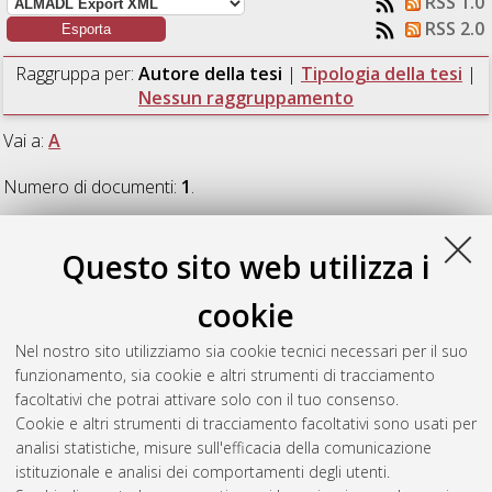
RSS 1.0
RSS 2.0
Raggruppa per:
Autore della tesi
|
Tipologia della tesi
|
Nessun raggruppamento
Vai a:
A
Numero di documenti:
1
.
A
Questo sito web utilizza i
cookie
Avenali, Paolo
(2025)
Sistema integrato per il monitoraggio
della temperatura dei cerchi in autovetture granturismo.
Nel nostro sito utilizziamo sia cookie tecnici necessari per il suo
[Laurea magistrale], Università di Bologna, Corso di Studio in
funzionamento, sia cookie e altri strumenti di tracciamento
Ingegneria elettronica e telecomunicazioni per l'energia [LM-
facoltativi che potrai attivare solo con il tuo consenso.
DM270] - Cesena
, Documento ad accesso riservato.
Cookie e altri strumenti di tracciamento facoltativi sono usati per
analisi statistiche, misure sull'efficacia della comunicazione
Questa lista e' stata generata il
Thu Aug 6 15:04:45 2026
istituzionale e analisi dei comportamenti degli utenti.
CEST
.