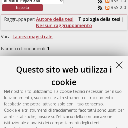
RSS 1.0
RSS 2.0
Raggruppa per:
Autore della tesi
|
Tipologia della tesi
|
Nessun raggruppamento
Vai a:
Laurea magistrale
Numero di documenti:
1
.
Laurea magistrale
Questo sito web utilizza i
cookie
Beletti, Chiara
(2024)
Freya Stark e la letteratura di viaggio:
una proposta di traduzione di lettere inedite.
[Laurea
Nel nostro sito utilizziamo sia cookie tecnici necessari per il suo
magistrale], Università di Bologna, Corso di Studio in
funzionamento, sia cookie e altri strumenti di tracciamento
Specialized translation [LM-DM270] - Forli'
, Documento full-
facoltativi che potrai attivare solo con il tuo consenso.
text non disponibile
Cookie e altri strumenti di tracciamento facoltativi sono usati per
analisi statistiche, misure sull'efficacia della comunicazione
Questa lista e' stata generata il
Thu Aug 6 23:12:33 2026
istituzionale e analisi dei comportamenti degli utenti.
CEST
.