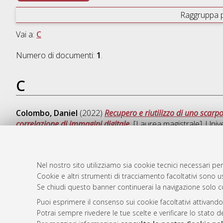
Raggruppa 
Vai a:
C
Numero di documenti:
1
.
C
Colombo, Daniel
(2022)
Recupero e riutilizzo di uno scarpo
correlazione di immagini digitale.
[Laurea magistrale], Unive
Nel nostro sito utilizziamo sia cookie tecnici necessari per
Cookie e altri strumenti di tracciamento facoltativi sono us
AMS Laure
Atom
Se chiudi questo banner continuerai la navigazione solo c
Servizio i
Rss 1.0
Impostazio
Puoi esprimere il consenso sui cookie facoltativi attivando
Rss 2.0
Potrai sempre rivedere le tue scelte e verificare lo stato 
Informativa