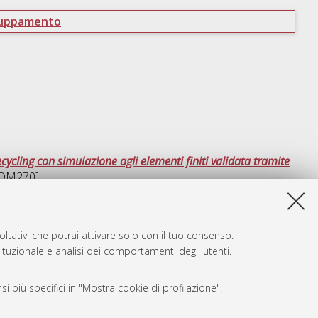
ruppamento
cycling con simulazione agli elementi finiti validata tramite
-DM270]
sta lista e' stata generata il
Fri Aug 7 01:52:01 2026 CEST
.
ltativi che potrai attivare solo con il tuo consenso.
tituzionale e analisi dei comportamenti degli utenti.
i più specifici in "Mostra cookie di profilazione".