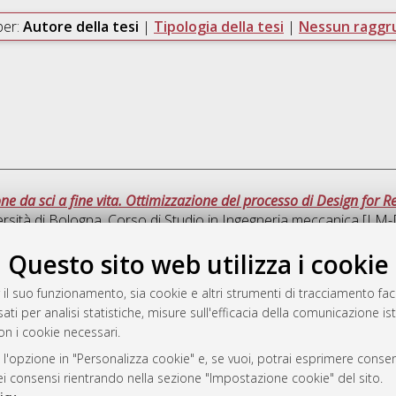
per:
Autore della tesi
|
Tipologia della tesi
|
Nessun ragg
ne da sci a fine vita. Ottimizzazione del processo di Design for Re
rsità di Bologna, Corso di Studio in
Ingegneria meccanica [LM
Questo sito web utilizza i cookie
Que
 il suo funzionamento, sia cookie e altri strumenti di tracciamento faco
ati per analisi statistiche, misure sull'efficacia della comunicazione is
a
on i cookie necessari.
mplementato e gestito da
AlmaDL
ni Cookie
 l'opzione in "Personalizza cookie" e, se vuoi, potrai esprimere consens
dei consensi rientrando nella sezione "Impostazione cookie" del sito.
 sulla privacy