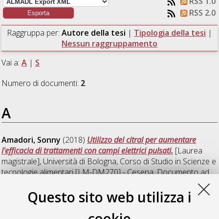
RSS 1.0
RSS 2.0
Raggruppa per:
Autore della tesi
|
Tipologia della tesi
|
Nessun raggruppamento
Vai a:
A
|
S
Numero di documenti:
2
.
A
Amadori, Sonny
(2018)
Utilizzo del citral per aumentare
l'efficacia di trattamenti con campi elettrici pulsati.
[Laurea
magistrale], Università di Bologna, Corso di Studio in
Scienze e
tecnologie alimentari [LM-DM270] - Cesena
, Documento ad
accesso riservato.
Questo sito web utilizza i
S
cookie