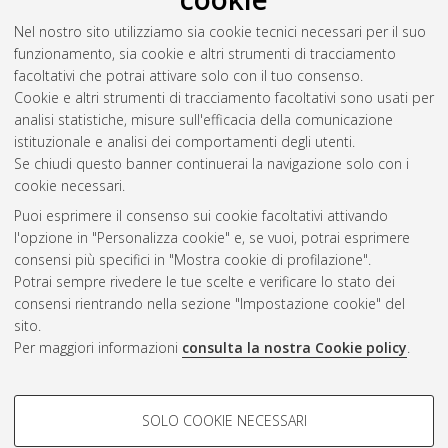
Nel nostro sito utilizziamo sia cookie tecnici necessari per il suo
Siboni, Manuel
(2018)
Sensing dell'umidità del terreno con
funzionamento, sia cookie e altri strumenti di tracciamento
spettroscopia a microonde.
[Laurea magistrale], Università di
facoltativi che potrai attivare solo con il tuo consenso.
Bologna, Corso di Studio in
Ingegneria elettronica e
Cookie e altri strumenti di tracciamento facoltativi sono usati per
telecomunicazioni per l'energia [LM-DM270] - Cesena
analisi statistiche, misure sull'efficacia della comunicazione
istituzionale e analisi dei comportamenti degli utenti.
Questa lista e' stata generata il
Fri Aug 7 07:15:05 2026 CEST
.
Se chiudi questo banner continuerai la navigazione solo con i
cookie necessari.
Puoi esprimere il consenso sui cookie facoltativi attivando
Atom
l'opzione in "Personalizza cookie" e, se vuoi, potrai esprimere
Rss 1.0
consensi più specifici in "Mostra cookie di profilazione".
Potrai sempre rivedere le tue scelte e verificare lo stato dei
Rss 2.0
consensi rientrando nella sezione "Impostazione cookie" del
sito.
Per maggiori informazioni
consulta la nostra Cookie policy
.
AMS Laurea
Servizio implementato e gestito da
AlmaDL
Impostazioni Cookie
COOKIE DI PROFILAZIONE -
SOLO COOKIE NECESSARI
Informativa sulla privacy
FACOLTATIVI
Condizioni d’uso del sito