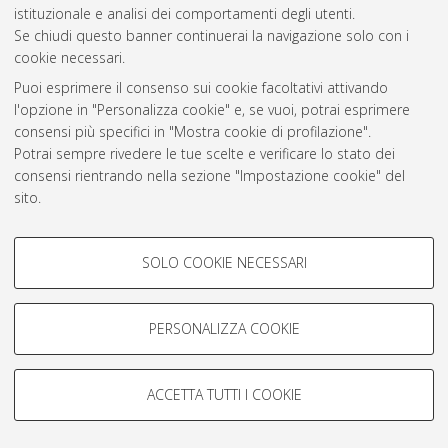
Atom
istituzionale e analisi dei comportamenti degli utenti.
Se chiudi questo banner continuerai la navigazione solo con i
Rss 1.0
cookie necessari.
Rss 2.0
Puoi esprimere il consenso sui cookie facoltativi attivando
l'opzione in "Personalizza cookie" e, se vuoi, potrai esprimere
consensi più specifici in "Mostra cookie di profilazione".
AMS Laurea
Potrai sempre rivedere le tue scelte e verificare lo stato dei
Servizio implementato e gestito da
AlmaDL
consensi rientrando nella sezione "Impostazione cookie" del
Impostazioni Cookie
sito.
Informativa sulla privacy
Per maggiori informazioni
consulta la nostra Cookie policy
.
Condizioni d’uso del sito
COOKIE DI PROFILAZIONE -
SOLO COOKIE NECESSARI
FACOLTATIVI
Si tratta di cookie utilizzati per analizzare le caratteristiche della
navigazione degli utenti, creare profili in base al loro comportamento
PERSONALIZZA COOKIE
sul sito, per analisi di marketing.
© ALMA MATER STUDIORUM - Università di Bologna, 2007-2026.
Mostra cookie di profilazione
ACCETTA TUTTI I COOKIE
Google/Youtube Video
COOKIE TECNICI - NECESSARI
Facebook