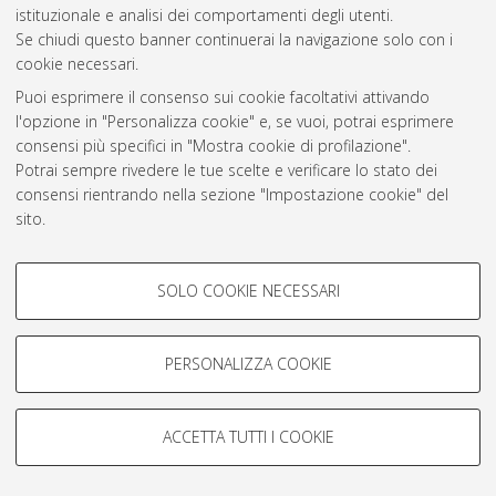
istituzionale e analisi dei comportamenti degli utenti.
Rss 1.0
Se chiudi questo banner continuerai la navigazione solo con i
Rss 2.0
cookie necessari.
Puoi esprimere il consenso sui cookie facoltativi attivando
l'opzione in "Personalizza cookie" e, se vuoi, potrai esprimere
AMS Laurea
consensi più specifici in "Mostra cookie di profilazione".
Servizio implementato e gestito da
AlmaDL
Potrai sempre rivedere le tue scelte e verificare lo stato dei
Impostazioni Cookie
consensi rientrando nella sezione "Impostazione cookie" del
Informativa sulla privacy
sito.
Condizioni d’uso del sito
Per maggiori informazioni
consulta la nostra Cookie policy
.
COOKIE DI PROFILAZIONE -
SOLO COOKIE NECESSARI
FACOLTATIVI
Si tratta di cookie utilizzati per analizzare le caratteristiche della
navigazione degli utenti, creare profili in base al loro comportamento
PERSONALIZZA COOKIE
© ALMA MATER STUDIORUM - Università di Bologna, 2007-2026.
sul sito, per analisi di marketing.
Mostra cookie di profilazione
ACCETTA TUTTI I COOKIE
Google/Youtube Video
COOKIE TECNICI - NECESSARI
Facebook