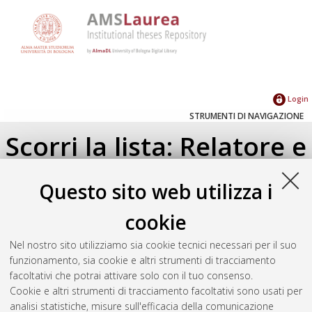
Login
STRUMENTI DI NAVIGAZIONE
Scorri la lista: Relatore e
Correlatore
Questo sito web utilizza i
Su di un livello
cookie
Seleziona un valore dall'elenco sottostante.
Nel nostro sito utilizziamo sia cookie tecnici necessari per il suo
2019
(1)
funzionamento, sia cookie e altri strumenti di tracciamento
facoltativi che potrai attivare solo con il tuo consenso.
Cookie e altri strumenti di tracciamento facoltativi sono usati per
Atom
analisi statistiche, misure sull'efficacia della comunicazione