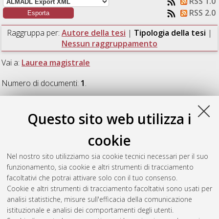
RSS 1.0
RSS 2.0
Raggruppa per:
Autore della tesi
|
Tipologia della tesi
|
Nessun raggruppamento
Vai a:
Laurea magistrale
Numero di documenti:
1
.
Laurea magistrale
Questo sito web utilizza i
cookie
Gatta, Andrea
(2018)
Towards the Harmonisation of Civil
Procedure: Translation in Italian Civil Court Proceedings and
Nel nostro sito utilizziamo sia cookie tecnici necessari per il suo
the Role of Multilingual Document Templates.
[Laurea
funzionamento, sia cookie e altri strumenti di tracciamento
magistrale], Università di Bologna, Corso di Studio in
facoltativi che potrai attivare solo con il tuo consenso.
Specialized translation [LM-DM270] - Forli'
, Documento ad
Cookie e altri strumenti di tracciamento facoltativi sono usati per
accesso riservato.
analisi statistiche, misure sull'efficacia della comunicazione
istituzionale e analisi dei comportamenti degli utenti.
Questa lista e' stata generata il
Fri Aug 7 08:38:46 2026 CEST
.