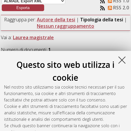
RSS 1.0
RSS 2.0
Raggruppa per:
Autore della tesi
|
Tipologia della tesi
|
Nessun raggruppamento
Vai a:
Laurea magistrale
Numero di documenti:
1
.
Questo sito web utilizza i
Laurea magistrale
cookie
Liquori, Riccardo
(2020)
Numerical and experimental study of
Nel nostro sito utilizziamo sia cookie tecnici necessari per il suo
a heaving buoy for modelling a wave energy converter for
funzionamento, sia cookie e altri strumenti di tracciamento
WECfarm project.
[Laurea magistrale], Università di Bologna,
facoltativi che potrai attivare solo con il tuo consenso.
Corso di Studio in
Ingegneria civile [LM-DM270]
, Documento
Cookie e altri strumenti di tracciamento facoltativi sono usati per
full-text non disponibile
analisi statistiche, misure sull'efficacia della comunicazione
istituzionale e analisi dei comportamenti degli utenti.
Questa lista e' stata generata il
Fri Aug 7 18:22:13 2026 CEST
.
Se chiudi questo banner continuerai la navigazione solo con i