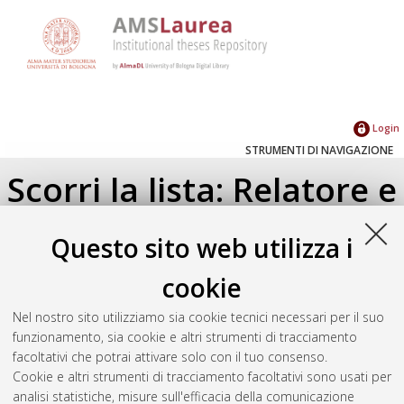
Login
STRUMENTI DI NAVIGAZIONE
Scorri la lista: Relatore e
Correlatore
Questo sito web utilizza i
Su di un livello
cookie
Seleziona un valore dall'elenco sottostante.
Nel nostro sito utilizziamo sia cookie tecnici necessari per il suo
2021
(1)
funzionamento, sia cookie e altri strumenti di tracciamento
facoltativi che potrai attivare solo con il tuo consenso.
Cookie e altri strumenti di tracciamento facoltativi sono usati per
Atom
analisi statistiche, misure sull'efficacia della comunicazione