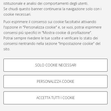
istituzionale e analisi dei comportamenti degli utenti.
Rss 1.0
Se chiudi questo banner continuerai la navigazione solo con i
Rss 2.0
cookie necessari.
Puoi esprimere il consenso sui cookie facoltativi attivando
l'opzione in "Personalizza cookie" e, se vuoi, potrai esprimere
AMS Laurea
consensi più specifici in "Mostra cookie di profilazione".
Servizio implementato e gestito da
AlmaDL
Potrai sempre rivedere le tue scelte e verificare lo stato dei
Impostazioni Cookie
consensi rientrando nella sezione "Impostazione cookie" del
Informativa sulla privacy
sito.
Condizioni d’uso del sito
Per maggiori informazioni
consulta la nostra Cookie policy
.
COOKIE DI PROFILAZIONE -
SOLO COOKIE NECESSARI
FACOLTATIVI
Si tratta di cookie utilizzati per analizzare le caratteristiche della
navigazione degli utenti, creare profili in base al loro comportamento
PERSONALIZZA COOKIE
© ALMA MATER STUDIORUM - Università di Bologna, 2007-2026.
sul sito, per analisi di marketing.
Mostra cookie di profilazione
ACCETTA TUTTI I COOKIE
Google/Youtube Video
COOKIE TECNICI - NECESSARI
Facebook