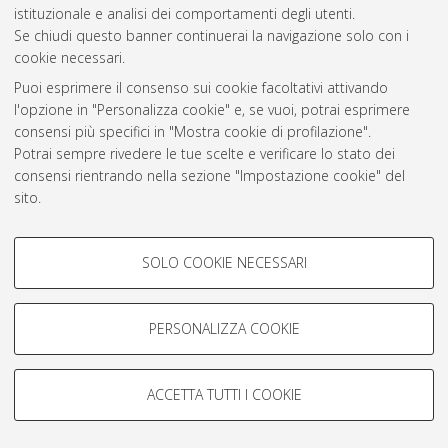
istituzionale e analisi dei comportamenti degli utenti.
Rss 1.0
Se chiudi questo banner continuerai la navigazione solo con i
Rss 2.0
cookie necessari.
Puoi esprimere il consenso sui cookie facoltativi attivando
l'opzione in "Personalizza cookie" e, se vuoi, potrai esprimere
AMS Laurea
consensi più specifici in "Mostra cookie di profilazione".
Servizio implementato e gestito da
AlmaDL
Potrai sempre rivedere le tue scelte e verificare lo stato dei
Impostazioni Cookie
consensi rientrando nella sezione "Impostazione cookie" del
Informativa sulla privacy
sito.
Condizioni d’uso del sito
Per maggiori informazioni
consulta la nostra Cookie policy
.
COOKIE DI PROFILAZIONE -
SOLO COOKIE NECESSARI
FACOLTATIVI
Si tratta di cookie utilizzati per analizzare le caratteristiche della
navigazione degli utenti, creare profili in base al loro comportamento
PERSONALIZZA COOKIE
© ALMA MATER STUDIORUM - Università di Bologna, 2007-2026.
sul sito, per analisi di marketing.
Mostra cookie di profilazione
ACCETTA TUTTI I COOKIE
Google/Youtube Video
COOKIE TECNICI - NECESSARI
Facebook