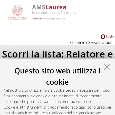
Login
STRUMENTI DI NAVIGAZIONE
Scorri la lista: Relatore e
Correlatore
Questo sito web utilizza i
Su di un livello
cookie
Seleziona un valore dall'elenco sottostante.
Nel nostro sito utilizziamo sia cookie tecnici necessari per il suo
2018
(1)
funzionamento, sia cookie e altri strumenti di tracciamento
facoltativi che potrai attivare solo con il tuo consenso.
Cookie e altri strumenti di tracciamento facoltativi sono usati per
Atom
analisi statistiche, misure sull'efficacia della comunicazione