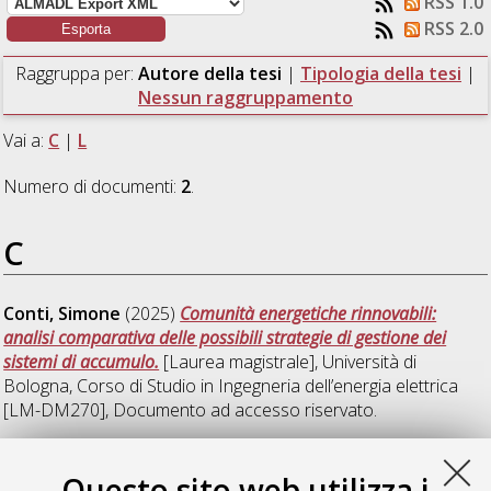
RSS 1.0
RSS 2.0
Raggruppa per:
Autore della tesi
|
Tipologia della tesi
|
Nessun raggruppamento
Vai a:
C
|
L
Numero di documenti:
2
.
C
Conti, Simone
(2025)
Comunità energetiche rinnovabili:
analisi comparativa delle possibili strategie di gestione dei
sistemi di accumulo.
[Laurea magistrale], Università di
Bologna, Corso di Studio in
Ingegneria dell’energia elettrica
[LM-DM270]
, Documento ad accesso riservato.
L
Questo sito web utilizza i