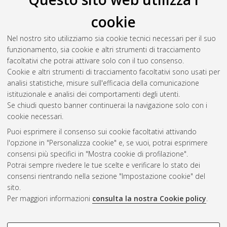
cookie
Lelli, Lorenzo
(2025)
Comunità Energetiche Rinnovabili:
dimensionamento ottimale e servizi di flessibilità alla rete
Nel nostro sito utilizziamo sia cookie tecnici necessari per il suo
elettrica locale.
[Laurea magistrale], Università di Bologna,
funzionamento, sia cookie e altri strumenti di tracciamento
Corso di Studio in
Ingegneria dell’energia elettrica [LM-
facoltativi che potrai attivare solo con il tuo consenso.
DM270]
Cookie e altri strumenti di tracciamento facoltativi sono usati per
analisi statistiche, misure sull'efficacia della comunicazione
Questa lista e' stata generata il
Thu Aug 6 19:34:19 2026
istituzionale e analisi dei comportamenti degli utenti.
CEST
.
Se chiudi questo banner continuerai la navigazione solo con i
cookie necessari.
Puoi esprimere il consenso sui cookie facoltativi attivando
Atom
l'opzione in "Personalizza cookie" e, se vuoi, potrai esprimere
Rss 1.0
consensi più specifici in "Mostra cookie di profilazione".
Potrai sempre rivedere le tue scelte e verificare lo stato dei
Rss 2.0
consensi rientrando nella sezione "Impostazione cookie" del
sito.
Per maggiori informazioni
consulta la nostra Cookie policy
.
AMS Laurea
Servizio implementato e gestito da
AlmaDL
Impostazioni Cookie
COOKIE DI PROFILAZIONE -