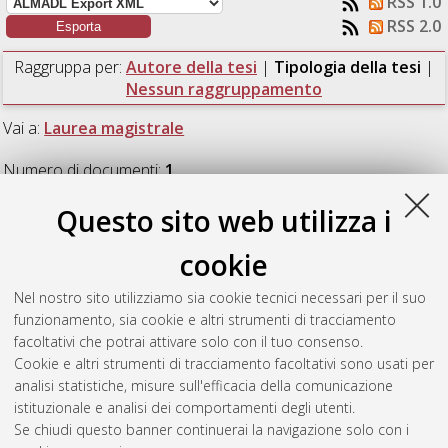
RSS 1.0
RSS 2.0
Raggruppa per:
Autore della tesi
|
Tipologia della tesi
|
Nessun raggruppamento
Vai a:
Laurea magistrale
Numero di documenti:
1
.
Questo sito web utilizza i
Laurea magistrale
cookie
Foschi, Margherita
(2013)
"Multa renascentur". Antico e
Nel nostro sito utilizziamo sia cookie tecnici necessari per il suo
moderno tra qualificazione e riqualificazione.
[Laurea
funzionamento, sia cookie e altri strumenti di tracciamento
magistrale], Università di Bologna, Corso di Studio in
facoltativi che potrai attivare solo con il tuo consenso.
Architettura [LM-DM270] - Cesena
Cookie e altri strumenti di tracciamento facoltativi sono usati per
analisi statistiche, misure sull'efficacia della comunicazione
Questa lista e' stata generata il
Thu Aug 6 18:39:41 2026
istituzionale e analisi dei comportamenti degli utenti.
CEST
.
Se chiudi questo banner continuerai la navigazione solo con i