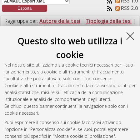
RSS 1.0
RSS 2.0
Raggruppa per:
Autore della tesi
|
Tipologia della tesi
|
Nessun raggruppamento
Questo sito web utilizza i
Numero di documenti:
1
.
cookie
Fabbri, Federica
(2019)
Analisi del ciclo di vita della
produzione di tartrato di calcio e di alcol a partire da scarti di
Nel nostro sito utilizziamo sia cookie tecnici necessari per il suo
origine vitivinicola dell’azienda Caviro Extra.
[Laurea
funzionamento, sia cookie e altri strumenti di tracciamento
magistrale], Università di Bologna, Corso di Studio in
Analisi e
facoltativi che potrai attivare solo con il tuo consenso.
gestione dell'ambiente [LM-DM270] - Ravenna
, Documento
Cookie e altri strumenti di tracciamento facoltativi sono usati per
full-text non disponibile
analisi statistiche, misure sull'efficacia della comunicazione
istituzionale e analisi dei comportamenti degli utenti.
Questa lista e' stata generata il
Fri Aug 7 07:44:42 2026 CEST
.
Se chiudi questo banner continuerai la navigazione solo con i
cookie necessari.
Puoi esprimere il consenso sui cookie facoltativi attivando
Atom
l'opzione in "Personalizza cookie" e, se vuoi, potrai esprimere
Rss 1.0
consensi più specifici in "Mostra cookie di profilazione".