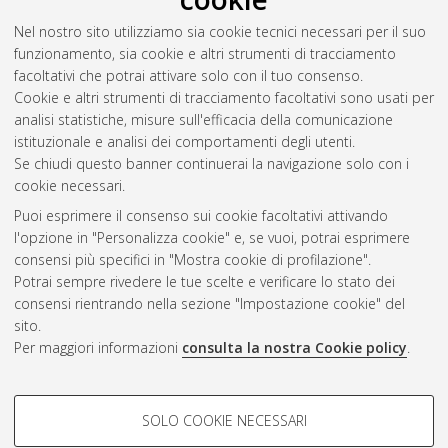
Prati, Marco
(2012)
ROP Gadgets hiding techniques in Open
Nel nostro sito utilizziamo sia cookie tecnici necessari per il suo
Source Projects.
[Laurea magistrale], Università di Bologna,
funzionamento, sia cookie e altri strumenti di tracciamento
Corso di Studio in
Ingegneria informatica [LM-DM270] -
facoltativi che potrai attivare solo con il tuo consenso.
Cesena
Cookie e altri strumenti di tracciamento facoltativi sono usati per
analisi statistiche, misure sull'efficacia della comunicazione
Questa lista e' stata generata il
Sun Aug 9 15:18:38 2026
istituzionale e analisi dei comportamenti degli utenti.
CEST
.
Se chiudi questo banner continuerai la navigazione solo con i
cookie necessari.
Puoi esprimere il consenso sui cookie facoltativi attivando
Atom
l'opzione in "Personalizza cookie" e, se vuoi, potrai esprimere
Rss 1.0
consensi più specifici in "Mostra cookie di profilazione".
Potrai sempre rivedere le tue scelte e verificare lo stato dei
Rss 2.0
consensi rientrando nella sezione "Impostazione cookie" del
sito.
Per maggiori informazioni
consulta la nostra Cookie policy
.
AMS Laurea
Servizio implementato e gestito da
AlmaDL
Impostazioni Cookie
COOKIE DI PROFILAZIONE -
SOLO COOKIE NECESSARI
Informativa sulla privacy
FACOLTATIVI
Condizioni d’uso del sito