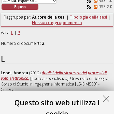
RSS 1.0
RSS 2.0
Raggruppa per:
Autore della tesi
|
Tipologia della tesi
|
Nessun raggruppamento
Vai a:
L
|
P
Numero di documenti:
2
.
L
Leoni, Andrea
(2012)
Analisi della sicurezza dei processi di
voto elettronico.
[Laurea specialistica], Università di Bologna,
Corso di Studio in
Ingegneria informatica [LS-DM509] -
Cesena
Questo sito web utilizza i
P
cookie