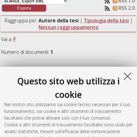
RSS 1.0
RSS 2.0
Raggruppa per:
Autore della tesi
|
Tipologia della tesi
|
Nessun raggruppamento
Vai a:
F
Numero di documenti:
1
.
F
Questo sito web utilizza i
Florio, Ippazio
(2025)
Analisi delle interazioni tra veicoli a
cookie
guida autonoma e veicoli a guida umana in ambito
autostradale mediante modelli di microsimulazione del
Nel nostro sito utilizziamo sia cookie tecnici necessari per il suo
deflusso.
[Laurea magistrale], Università di Bologna, Corso di
funzionamento, sia cookie e altri strumenti di tracciamento
Studio in
Ingegneria civile [LM-DM270]
, Documento full-text
facoltativi che potrai attivare solo con il tuo consenso.
non disponibile
Cookie e altri strumenti di tracciamento facoltativi sono usati per
analisi statistiche, misure sull'efficacia della comunicazione
Questa lista e' stata generata il
Sun Aug 9 03:37:39 2026