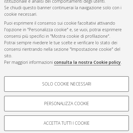
istituzionale e analisi dei comportamenti degli utenti.
CEST
.
Se chiudi questo banner continuerai la navigazione solo con i
cookie necessari.
Puoi esprimere il consenso sui cookie facoltativi attivando
Atom
l'opzione in "Personalizza cookie" e, se vuoi, potrai esprimere
Rss 1.0
consensi più specifici in "Mostra cookie di profilazione".
Potrai sempre rivedere le tue scelte e verificare lo stato dei
Rss 2.0
consensi rientrando nella sezione "Impostazione cookie" del
sito.
Per maggiori informazioni
consulta la nostra Cookie policy
.
AMS Laurea
Servizio implementato e gestito da
AlmaDL
Impostazioni Cookie
COOKIE DI PROFILAZIONE -
SOLO COOKIE NECESSARI
Informativa sulla privacy
FACOLTATIVI
Condizioni d’uso del sito
Si tratta di cookie utilizzati per analizzare le caratteristiche della
navigazione degli utenti, creare profili in base al loro comportamento
PERSONALIZZA COOKIE
sul sito, per analisi di marketing.
Mostra cookie di profilazione
ACCETTA TUTTI I COOKIE
Google/Youtube Video
© ALMA MATER STUDIORUM - Università di Bologna, 2007-2026.
COOKIE TECNICI - NECESSARI