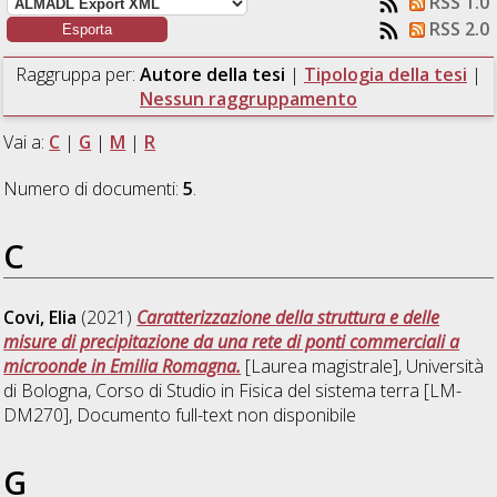
RSS 1.0
RSS 2.0
Raggruppa per:
Autore della tesi
|
Tipologia della tesi
|
Nessun raggruppamento
Vai a:
C
|
G
|
M
|
R
Numero di documenti:
5
.
C
Covi, Elia
(2021)
Caratterizzazione della struttura e delle
misure di precipitazione da una rete di ponti commerciali a
microonde in Emilia Romagna.
[Laurea magistrale], Università
di Bologna, Corso di Studio in
Fisica del sistema terra [LM-
DM270]
, Documento full-text non disponibile
G