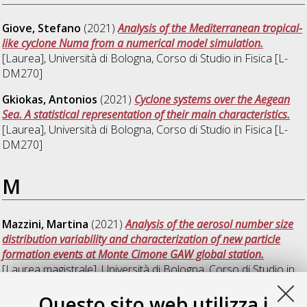
Giove, Stefano
(2021)
Analysis of the Mediterranean tropical-
like cyclone Numa from a numerical model simulation.
[Laurea], Università di Bologna, Corso di Studio in
Fisica [L-
DM270]
Gkiokas, Antonios
(2021)
Cyclone systems over the Aegean
Sea. A statistical representation of their main characteristics.
[Laurea], Università di Bologna, Corso di Studio in
Fisica [L-
DM270]
M
Mazzini, Martina
(2021)
Analysis of the aerosol number size
distribution variability and characterization of new particle
formation events at Monte Cimone GAW global station.
[Laurea magistrale], Università di Bologna, Corso di Studio in
Fisica del sistema terra [LM-DM270]
Questo sito web utilizza i