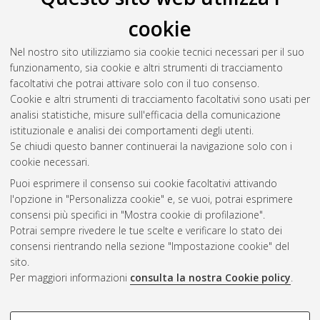
R
cookie
Nel nostro sito utilizziamo sia cookie tecnici necessari per il suo
Rupi, Alberto Pio
(2021)
Analisi meteorologica di eventi con
funzionamento, sia cookie e altri strumenti di tracciamento
precipitazione intensa nell'Italia Centrale.
[Laurea magistrale],
facoltativi che potrai attivare solo con il tuo consenso.
Università di Bologna, Corso di Studio in
Fisica del sistema
Cookie e altri strumenti di tracciamento facoltativi sono usati per
terra [LM-DM270]
, Documento full-text non disponibile
analisi statistiche, misure sull'efficacia della comunicazione
istituzionale e analisi dei comportamenti degli utenti.
Questa lista e' stata generata il
Fri Aug 7 05:20:47 2026 CEST
.
Se chiudi questo banner continuerai la navigazione solo con i
cookie necessari.
Puoi esprimere il consenso sui cookie facoltativi attivando
Atom
l'opzione in "Personalizza cookie" e, se vuoi, potrai esprimere
Rss 1.0
consensi più specifici in "Mostra cookie di profilazione".
Potrai sempre rivedere le tue scelte e verificare lo stato dei
Rss 2.0
consensi rientrando nella sezione "Impostazione cookie" del
sito.
Per maggiori informazioni
consulta la nostra Cookie policy
.
AMS Laurea
Servizio implementato e gestito da
AlmaDL
Impostazioni Cookie
COOKIE DI PROFILAZIONE -