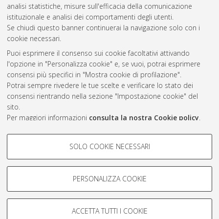
2017
(3)
analisi statistiche, misure sull'efficacia della comunicazione
2016
(2)
istituzionale e analisi dei comportamenti degli utenti.
Se chiudi questo banner continuerai la navigazione solo con i
cookie necessari.
Atom
Puoi esprimere il consenso sui cookie facoltativi attivando
l'opzione in "Personalizza cookie" e, se vuoi, potrai esprimere
Rss 1.0
consensi più specifici in "Mostra cookie di profilazione".
Rss 2.0
Potrai sempre rivedere le tue scelte e verificare lo stato dei
consensi rientrando nella sezione "Impostazione cookie" del
sito.
AMS Laurea
Per maggiori informazioni
consulta la nostra Cookie policy
.
Servizio implementato e gestito da
AlmaDL
Impostazioni Cookie
COOKIE DI PROFILAZIONE -
SOLO COOKIE NECESSARI
Informativa sulla privacy
FACOLTATIVI
Condizioni d’uso del sito
Si tratta di cookie utilizzati per analizzare le caratteristiche della
navigazione degli utenti, creare profili in base al loro comportamento
PERSONALIZZA COOKIE
sul sito, per analisi di marketing.
Mostra cookie di profilazione
ACCETTA TUTTI I COOKIE
Google/Youtube Video