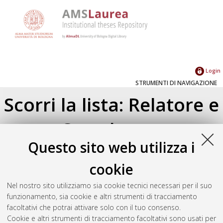
Login
STRUMENTI DI NAVIGAZIONE
Scorri la lista: Relatore e
Correlatore
Questo sito web utilizza i
Su di un livello
Seleziona un valore dall'elenco sottostante.
cookie
2024
(1)
Nel nostro sito utilizziamo sia cookie tecnici necessari per il suo
2021
(2)
funzionamento, sia cookie e altri strumenti di tracciamento
2019
(2)
facoltativi che potrai attivare solo con il tuo consenso.
2018
(3)
Cookie e altri strumenti di tracciamento facoltativi sono usati per