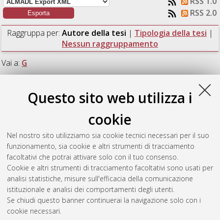
RSS 1.0
RSS 2.0
Raggruppa per:
Autore della tesi
|
Tipologia della tesi
|
Nessun raggruppamento
Vai a:
G
Numero di documenti:
1
.
Questo sito web utilizza i
G
cookie
Nel nostro sito utilizziamo sia cookie tecnici necessari per il suo
Giulietti, Sonia
(2017)
Identification of several strains of the
funzionamento, sia cookie e altri strumenti di tracciamento
potentially toxic genus Alexandrium from the Bilbao estuary.
facoltativi che potrai attivare solo con il tuo consenso.
[Laurea magistrale], Università di Bologna, Corso di Studio in
Cookie e altri strumenti di tracciamento facoltativi sono usati per
Biologia marina [LM-DM270] - Ravenna
analisi statistiche, misure sull'efficacia della comunicazione
istituzionale e analisi dei comportamenti degli utenti.
Questa lista e' stata generata il
Fri Aug 7 06:39:42 2026 CEST
.
Se chiudi questo banner continuerai la navigazione solo con i
cookie necessari.