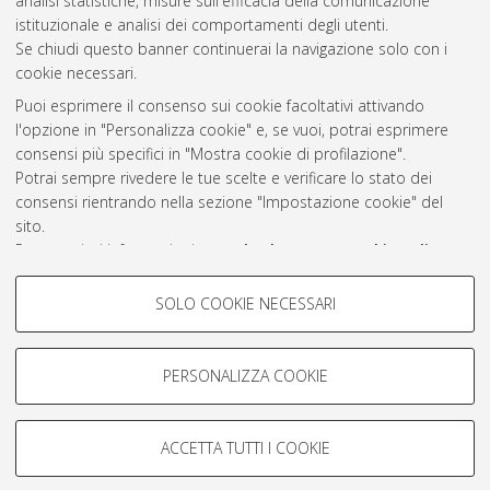
2021
(2)
analisi statistiche, misure sull'efficacia della comunicazione
istituzionale e analisi dei comportamenti degli utenti.
Se chiudi questo banner continuerai la navigazione solo con i
cookie necessari.
Atom
Puoi esprimere il consenso sui cookie facoltativi attivando
Rss 1.0
l'opzione in "Personalizza cookie" e, se vuoi, potrai esprimere
consensi più specifici in "Mostra cookie di profilazione".
Rss 2.0
Potrai sempre rivedere le tue scelte e verificare lo stato dei
consensi rientrando nella sezione "Impostazione cookie" del
sito.
AMS Laurea
Per maggiori informazioni
consulta la nostra Cookie policy
.
Servizio implementato e gestito da
AlmaDL
Impostazioni Cookie
COOKIE DI PROFILAZIONE -
SOLO COOKIE NECESSARI
Informativa sulla privacy
FACOLTATIVI
Condizioni d’uso del sito
Si tratta di cookie utilizzati per analizzare le caratteristiche della
navigazione degli utenti, creare profili in base al loro comportamento
PERSONALIZZA COOKIE
sul sito, per analisi di marketing.
Mostra cookie di profilazione
ACCETTA TUTTI I COOKIE
Google/Youtube Video
© ALMA MATER STUDIORUM - Università di Bologna, 2007-2026.
COOKIE TECNICI - NECESSARI