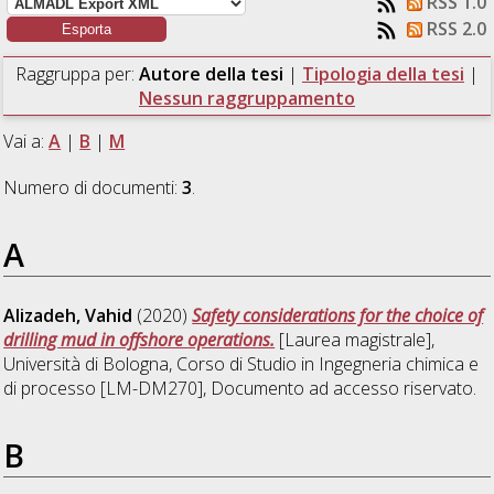
RSS 1.0
RSS 2.0
Raggruppa per:
Autore della tesi
|
Tipologia della tesi
|
Nessun raggruppamento
Vai a:
A
|
B
|
M
Numero di documenti:
3
.
A
Alizadeh, Vahid
(2020)
Safety considerations for the choice of
drilling mud in offshore operations.
[Laurea magistrale],
Università di Bologna, Corso di Studio in
Ingegneria chimica e
di processo [LM-DM270]
, Documento ad accesso riservato.
B