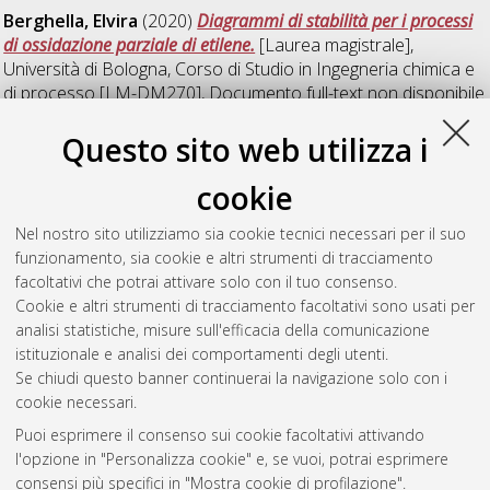
Berghella, Elvira
(2020)
Diagrammi di stabilità per i processi
di ossidazione parziale di etilene.
[Laurea magistrale],
Università di Bologna, Corso di Studio in
Ingegneria chimica e
di processo [LM-DM270]
, Documento full-text non disponibile
Questo sito web utilizza i
M
cookie
Matteucci, Simona
(2020)
Numerical Modelling of a
Nel nostro sito utilizziamo sia cookie tecnici necessari per il suo
Flameless Combustor.
[Laurea magistrale], Università di
funzionamento, sia cookie e altri strumenti di tracciamento
Bologna, Corso di Studio in
Ingegneria energetica [LM-
facoltativi che potrai attivare solo con il tuo consenso.
DM270]
, Documento full-text non disponibile
Cookie e altri strumenti di tracciamento facoltativi sono usati per
analisi statistiche, misure sull'efficacia della comunicazione
Questa lista e' stata generata il
Sat Aug 8 04:07:02 2026
istituzionale e analisi dei comportamenti degli utenti.
CEST
.
Se chiudi questo banner continuerai la navigazione solo con i
cookie necessari.
Puoi esprimere il consenso sui cookie facoltativi attivando
Atom
l'opzione in "Personalizza cookie" e, se vuoi, potrai esprimere
Rss 1.0
consensi più specifici in "Mostra cookie di profilazione".